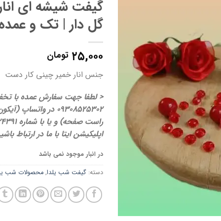
گیفت شیشه ای انار 
گل دار | تک و عمده
۲۵,۰۰۰
تومان
جنس انار خمیر چینی کار دست
< لطفا جهت سفارش عمده با تخفی
09308525302 در واتساپ 
اپلیکیشن ایتا با ما در ارتباط باشی
در انبار موجود نمی باشد
دسته:
گیفت شب یلدا
,
محصولات شب یلد