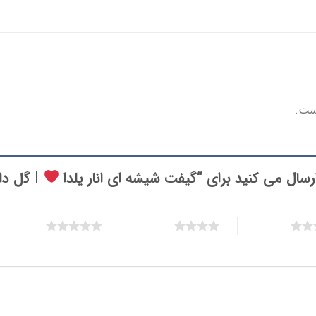
ست.
رسال می کنید برای “گیفت شیشه ای انار یلدا
| گل دا
5 of 5 stars
4 of 5 stars