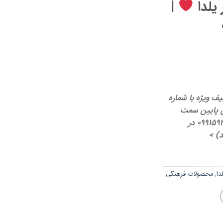
یلدا
|
ف ویژه با شماره
(آیکون پایین سمت
راست صفحه) و یا با شماره 09915924391 در
د) >
ا
,
محصولات فرهنگی