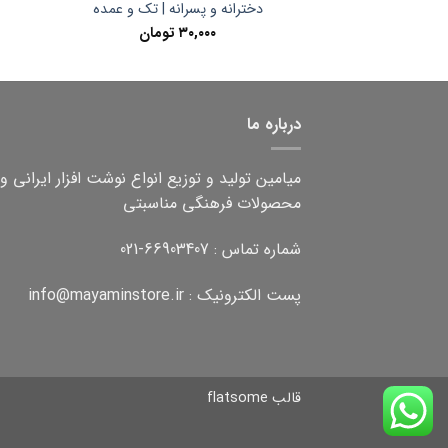
دخترانه و پسرانه | تک و عمده
۳۰,۰۰۰
تومان
درباره ما
میامین تولید و توزیع انواع نوشت افزار ایرانی و
محصولات فرهنگی مناسبتی
شماره تماس : 66903407-021
پست الکترونیک : info@mayaminstore.ir
قالب flatsome