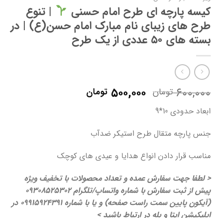
کیسه پارچه ای طرح امام حسنی
| تنوع
طرح های زیبای نام مبارک امام حسن(ع) | در
بسته های ۵۰ عددی از یک طرح
قیمت
قیمت
۵۰۰,۰۰۰
۶۰۰,۰۰۰
تومان
تومان
اصلی:
فعلی:
ابعاد حدودی 10*9
۶۰۰,۰۰۰ تومان
۵۰۰,۰۰۰ تومان.
بود.
جنس پارچه متقال طرح استیکر ضدآب
مناسب قرار دادن انواع هدایا و عیدی های کوچک
< لطفا جهت سفارش عمده و تعداد محصولات با تخفیف ویژه
پیش از ثبت سفارش با شماره واتساپ/تلگرام 09308525302
(آیکون پایین سمت راست صفحه) و یا با شماره 09915924391 در
اپلیکیشن ایتا و بله در ارتباط باشید >