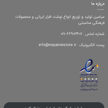
درباره ما
میامین تولید و توزیع انواع نوشت افزار ایرانی و محصولات
فرهنگی مناسبتی
شماره تماس : 66903407-021
پست الکترونیک : info@mayaminstore.ir