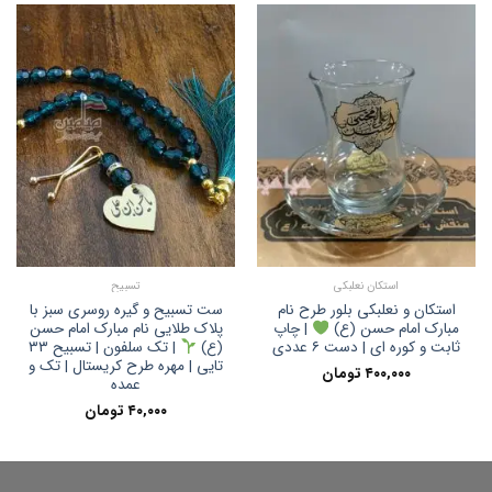
استکان نعلبکی
تسبیح
استکان و نعلبکی بلور طرح نام
ست تسبیح و گیره روسری سبز با
پلاک طلایی نام مبارک امام حسن
مبارک امام حسن (ع)
| چاپ
ثابت و کوره ای | دست ۶ عددی
(ع)
| تک سلفون | تسبیح ۳۳
تایی | مهره طرح کریستال | تک و
۴۰۰,۰۰۰
تومان
عمده
۴۰,۰۰۰
تومان