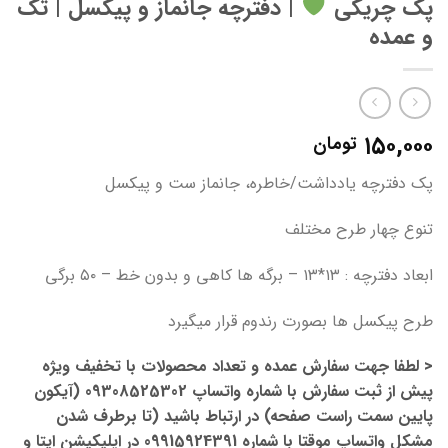
پک چریکی
| دفترچه جانماز و پیکسل | تک
و عمده
۱۵۰,۰۰۰
تومان
پک دفترچه یادداشت/خاطره، جانماز ست و پیکسل
تنوع چهار طرح مختلف
ابعاد دفترچه : ۱۳*۱۳ – برگه ها کاهی و بدون خط – ۵۰ برگی
طرح پیکسل ها بصورت رندوم قرار میگیرد
< لطفا جهت سفارش عمده و تعداد محصولات با تخفیف ویژه
پیش از ثبت سفارش با شماره واتساپ 09308525302 (آیکون
پایین سمت راست صفحه) در ارتباط باشید (تا برطرف شدن
مشکل واتساپ موقتا با شماره 09915924391 در اپلیکیشن ایتا و