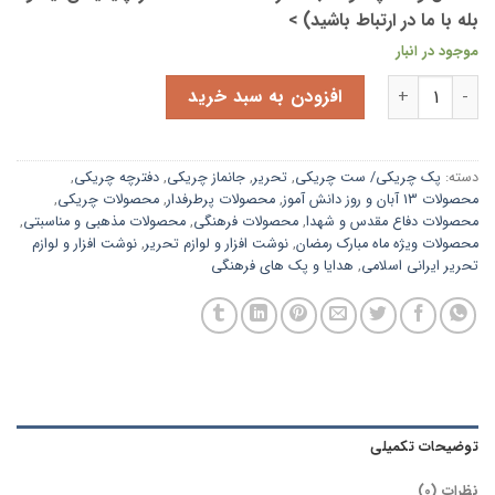
بله با ما در ارتباط باشید) >
موجود در انبار
پک چریکی
| دفترچه جانماز و پیکسل | تک و عمده عدد
افزودن به سبد خرید
دسته:
پک چریکی/ ست چریکی
,
تحریر
,
جانماز چریکی
,
دفترچه چریکی
,
محصولات 13 آبان و روز دانش آموز
,
محصولات پرطرفدار
,
محصولات چریکی
,
محصولات دفاع مقدس و شهدا
,
محصولات فرهنگی
,
محصولات مذهبی و مناسبتی
,
محصولات ویژه ماه مبارک رمضان
,
نوشت افزار و لوازم تحریر
,
نوشت افزار و لوازم
تحریر ایرانی اسلامی
,
هدایا و پک های فرهنگی
توضیحات تکمیلی
نظرات (0)