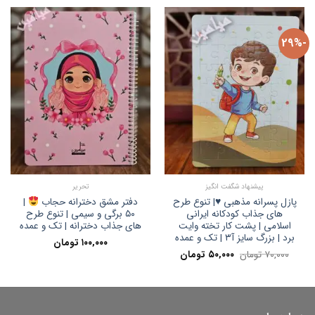
بود.
-29%
پیشنهاد شگفت انگیز
تحریر
پازل پسرانه مذهبی ♥️| تنوع طرح
دفتر مشق دخترانه حجاب
|
های جذاب کودکانه ایرانی
۵۰ برگی و سیمی | تنوع طرح
اسلامی | پشت کار تخته وایت
های جذاب دخترانه | تک و عمده
برد | بزرگ سایز آ۳ | تک و عمده
۱۰۰,۰۰۰
تومان
قیمت
قیمت
۷۰,۰۰۰
تومان
۵۰,۰۰۰
تومان
اصلی:
فعلی:
۷۰,۰۰۰ تومان
۵۰,۰۰۰ تومان.
بود.