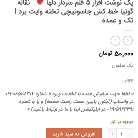
پک نوشت افزار ۵ قلم سردار دلها
| نقاله
گونیا خط کش جاسوئیچی تخته وایت برد |
تک و عمده
۵۰,۰۰۰
تومان
تک سلفون
چوبی
< لطفا جهت سفارش عمده با تخفیف ویژه با شماره 09308525302
در واتساپ (آیکون پایین سمت راست صفحه) و یا با شماره
09915924391 در اپلیکیشن ایتا با ما در ارتباط باشید) >
موجود در انبار
پک نوشت افزار 5 قلم سردار دلها
| نقاله گونیا خط کش جاسوئیچی تخته وا
افزودن به سبد خرید