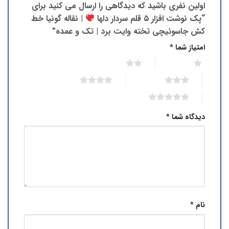
اولین نفری باشید که دیدگاهی را ارسال می کنید برای
“پک نوشت افزار ۵ قلم سردار دلها
| نقاله گونیا خط
کش جاسوئیچی تخته وایت برد | تک و عمده”
امتیاز شما
*
2 of 5 stars
1 of 5 stars
4 of 5 stars
3 of 5 stars
5 of 5 stars
دیدگاه شما
*
نام
*