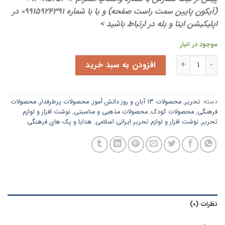
(آیکون پایین سمت راست صفحه) و یا با شماره 09915924391 در
اپلیکیشن ایتا و بله در ارتباط باشید >
موجود در انبار
پک نوشت افزاری فانتزی پسرانه
| چوبی | ۵ قلم کاربردی | خط کش، گونیا ، نقاله ، تخته وایت برد و جاسوئیچی | تک و عمده عدد
افزودن به سبد خرید
دسته:
تحریر
,
محصولات 13 آبان و روز دانش آموز
,
محصولات پرطرفدار
,
محصولات
فرهنگی
,
محصولات کودک
,
محصولات مذهبی و مناسبتی
,
نوشت افزار و لوازم
تحریر
,
نوشت افزار و لوازم تحریر ایرانی اسلامی
,
هدایا و پک های فرهنگی
نظرات (0)