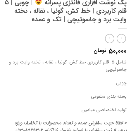
پک نوشت افزاری فانتزی پسرانه
| چوبی | ۵
قلم کاربردی | خط کش، گونیا ، نقاله ، تخته
وایت برد و جاسوئیچی | تک و عمده
۵۰,۰۰۰
تومان
شامل 5 قلم کاربردی خط کش، گونیا ، نقاله ، تخته وایت برد و
جاسوئیچی
چوبی
بسته بندی سلفونی
تولید اختصاصی میامین
< لطفا جهت سفارش عمده و تعداد محصولات با تخفیف ویژه
پیش از ثبت سفارش با شماره واتساپ/تلگرام 09308525302