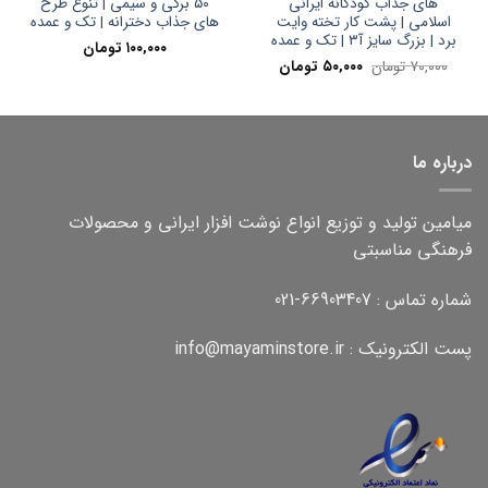
های جذاب کودکانه ایرانی
۵۰ برگی و سیمی | تنوع طرح
اسلامی | پشت کار تخته وایت
های جذاب دخترانه | تک و عمده
برد | بزرگ سایز آ۳ | تک و عمده
۱۰۰,۰۰۰
تومان
قیمت
قیمت
۷۰,۰۰۰
تومان
۵۰,۰۰۰
تومان
اصلی:
فعلی:
۷۰,۰۰۰ تومان
۵۰,۰۰۰ تومان.
بود.
درباره ما
میامین تولید و توزیع انواع نوشت افزار ایرانی و محصولات
فرهنگی مناسبتی
شماره تماس : 66903407-021
پست الکترونیک : info@mayaminstore.ir