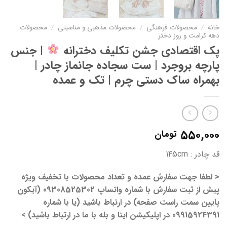
خانه
/
محصولات فرهنگی
/
محصولات مذهبی و مناسبتی
/
محصولات
دهه کرامت و روز دختر
پک اقتصادی جشن تکلیف دخترانه
| جنس
پارچه بروجرد | ست سجاده جانماز چادر |
بهمراه ساک دستی چرم | تک و عمده
۵۵۰,۰۰۰
تومان
قد چادر : 145cm
< لطفا جهت سفارش عمده و تعداد محصولات با تخفیف ویژه
پیش از ثبت سفارش با شماره واتساپ 09308525302 (آیکون
پایین سمت راست صفحه) در ارتباط باشید (یا با شماره
09915924391 در اپلیکیشن ایتا و بله با ما در ارتباط باشید) >