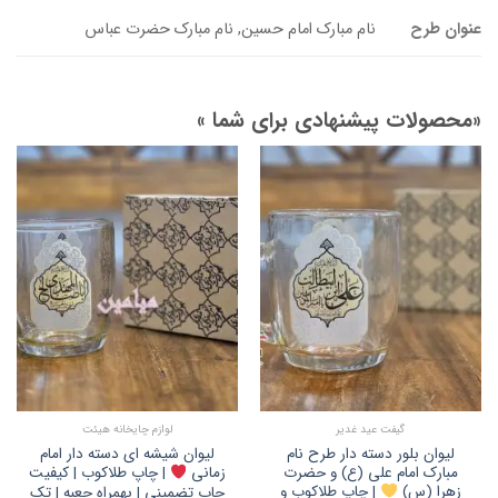
عنوان طرح
نام مبارک امام حسین, نام مبارک حضرت عباس
«محصولات پیشنهادی برای شما »
گیفت عید غدیر
لوازم چایخانه هیئت
لیوان بلور دسته دار طرح نام
لیوان شیشه ای دسته دار امام
مبارک امام علی (ع) و حضرت
زمانی
| چاپ طلاکوب | کیفیت
زهرا (س)
| چاپ طلاکوب و
چاپ تضمینی | بهمراه جعبه | تک