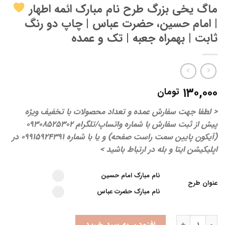
ماگ یخی بزرگ طرح نام مبارک ائمه اطهار
| امام حسین، حضرت عباس | چاپ دو رنگ
ثابت | بهمراه جعبه | تک و عمده
۱۳۰,۰۰۰
تومان
< لطفا جهت سفارش عمده و تعداد محصولات با تخفیف ویژه
پیش از ثبت سفارش با شماره واتساپ/تلگرام 09308525302
(آیکون پایین سمت راست صفحه) و یا با شماره 09915924391 در
اپلیکیشن ایتا و بله در ارتباط باشید >
Select pa_عنوان-طرح
نام مبارک امام حسین option for pa_عنوان-طرح
نام مبارک امام حسین
عنوان طرح
نام مبارک حضرت عباس option for pa_عنوان-طرح
نام مبارک حضرت عباس
ماگ یخی بزرگ طرح نام مبارک ائمه اطهار
| امام حسین، حضرت عباس | چا
افزودن به سبد خرید