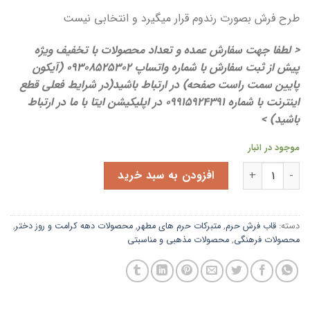
طرح فرش بصورت رندوم قرار میگیرد و انتخابی نیست
< لطفا جهت سفارش عمده و تعداد محصولات با تخفیف ویژه
پیش از ثبت سفارش با شماره واتساپ 09308525302 (آیکون
پایین سمت راست صفحه) در ارتباط باشید(در شرایط فعلی قطع
اینترنت با شماره 09915924391 در اپلیکیشن ایتا با ما در ارتباط
باشید) >
موجود در انبار
قاب فرش متبرک حرم امام رضا (ع)
| سایز 20*20 | بهمراه بارکد اصالت | تک و عمده عدد
افزودن به سبد خرید
دسته:
قاب فرش حرم
,
متبرکات حرم های مطهر
,
محصولات دهه کرامت و روز دختر
,
محصولات فرهنگی
,
محصولات مذهبی و مناسبتی