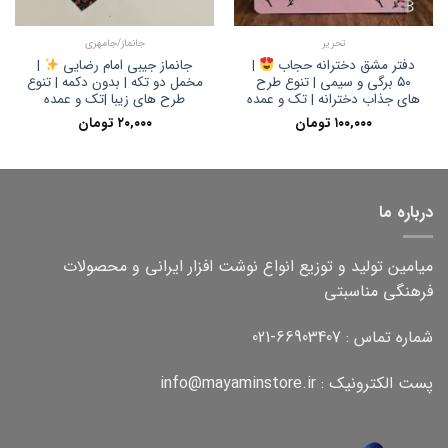
تحریر
جانماز/جامهری
دفتر مشق دخترانه حجاب
|
جانماز جیبی امام رضایی
|
۵۰ برگی و سیمی | تنوع طرح
مخمل دو تکه | بدون دکمه | تنوع
های جذاب دخترانه | تک و عمده
طرح های زیبا |تک و عمده
۱۰۰,۰۰۰
تومان
۲۰,۰۰۰
تومان
درباره ما
میامین تولید و توزیع انواع نوشت افزار ایرانی و محصولات
فرهنگی مناسبتی
شماره تماس : 66903407-021
پست الکترونیک : info@mayaminstore.ir