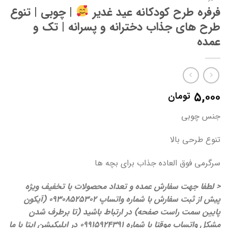
فرفره طرح کودکانه عید غدیر
| چوبی | تنوع
طرح های جذاب دخترانه و پسرانه | تک و
عمده
۵,۰۰۰
تومان
جنس چوبی
تنوع طرحی بالا
سرگرمی فوق العاده جذاب برای بچه ها
< لطفا جهت سفارش عمده و تعداد محصولات با تخفیف ویژه
پیش از ثبت سفارش با شماره واتساپ 09308525302 (آیکون
پایین سمت راست صفحه) در ارتباط باشید (تا برطرف شدن
مشکل واتساپ موقتا با شماره 09915924391 در اپلیکیشن ایتا با ما