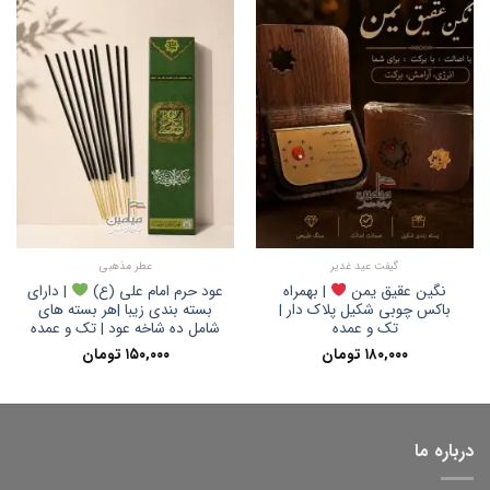
گیفت عید غدیر
عطر مذهبی
نگین عقیق یمن
| بهمراه
عود حرم امام علی (ع)
| دارای
باکس چوبی شکیل پلاک دار |
بسته بندی زیبا |هر بسته های
تک و عمده
شامل ده شاخه عود | تک و عمده
۱۸۰,۰۰۰
تومان
۱۵۰,۰۰۰
تومان
درباره ما