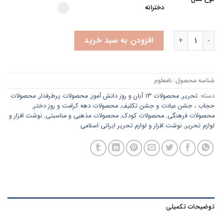
دخترانه option for pa_model
دخترانه
دفترچه دکمه ای طرح کودک ♥️ | دخترانه و پسرانه | جلد نرم آستردار | دا
افزودن به سبد خرید
شناسه محصول:
نامعلوم
دسته:
تحریر
,
محصولات 13 آبان و روز دانش آموز
,
محصولات پرطرفدار
,
محصولات
حجاب ، جشن عبادت و جشن تکلیف
,
محصولات دهه کرامت و روز دختر
,
محصولات فرهنگی
,
محصولات کودک
,
محصولات مذهبی و مناسبتی
,
نوشت افزار و
لوازم تحریر
,
نوشت افزار و لوازم تحریر ایرانی اسلامی
توضیحات تکمیلی