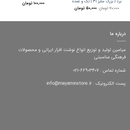
برد | بزرگ سایز آ۳ | تک و عمده
۱۰۰,۰۰۰
تومان
قیمت
قیمت
۷۰,۰۰۰
تومان
۵۰,۰۰۰
تومان
اصلی:
فعلی:
۷۰,۰۰۰ تومان
۵۰,۰۰۰ تومان.
بود.
درباره ما
میامین تولید و توزیع انواع نوشت افزار ایرانی و محصولات
فرهنگی مناسبتی
شماره تماس : 66903407-021
پست الکترونیک : info@mayaminstore.ir