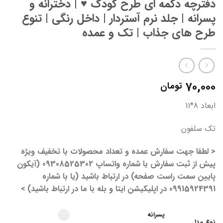
دفترچه دکمه ای طرح کودک ♥️ | دخترانه و
پسرانه | جلد نرم آستردار | داخل رنگی | تنوع
طرح های جذاب | تک و عمده
۷۰,۰۰۰
تومان
ابعاد 8*11
تک سلفون
< لطفا جهت سفارش عمده و تعداد محصولات با تخفیف ویژه
پیش از ثبت سفارش با شماره واتساپ 09308525302 (آیکون
پایین سمت راست صفحه) در ارتباط باشید (یا با شماره
09915924391 در اپلیکیشن ایتا و بله با ما در ارتباط باشید) >
Select pa_model
پسرانه option for pa_model
پسرانه
نوع مدل