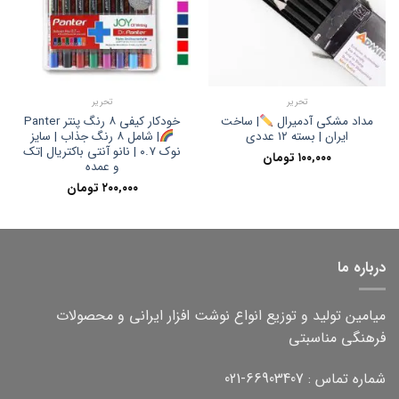
تحریر
تحریر
خودکار کیفی ۸ رنگ پنتر Panter
مداد مشکی آدمیرال
| ساخت
ایران | بسته ۱۲ عددی
| شامل ۸ رنگ جذاب | سایز
نوک ۰.۷ | نانو آنتی باکتریال |تک
۱۰۰,۰۰۰
تومان
و عمده
۲۰۰,۰۰۰
تومان
درباره ما
میامین تولید و توزیع انواع نوشت افزار ایرانی و محصولات
فرهنگی مناسبتی
شماره تماس : 66903407-021