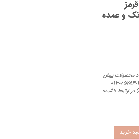
قرمز
اد محصولات پیش
 ثبت سفارش با شماره واتساپ 09308525302
ر ارتباط باشید>
عدد
بد خرید