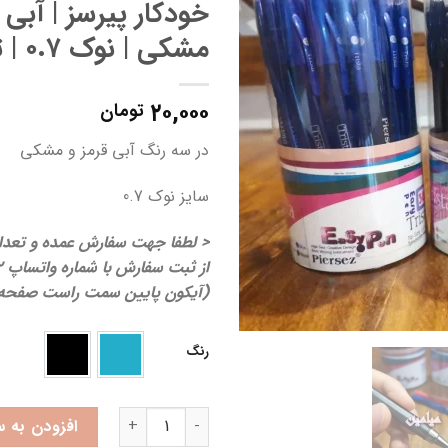
خودکار پیرسز | آبی 
مشکی | نوک ۰.۷ | تک و عمده
۲۰,۰۰۰
تومان
در سه رنگ آبی قرمز و مشکی
سایز نوک 0.7
< لطفا جهت سفارش عمده و تعد
از
(آیکون پایین سمت راست صفحه) د
رنگ
آبی
مشکی
خودکار پیرسز | آبی قرمز مشکی | نوک 0.7 | تک و عمده 
افزودن به س