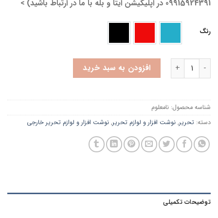
09915924391 در اپلیکیشن ایتا و بله با ما در ارتباط باشید) >
رنگ
آبی
قرمز
مشکی
خودکار پنتر مدل SP-101 | سه رنگ قرمز آبی و مشکی | تک و عمده عدد
افزودن به سبد خرید
شناسه محصول:
نامعلوم
دسته:
تحریر
,
نوشت افزار و لوازم تحریر
,
نوشت افزار و لوازم تحریر خارجی
توضیحات تکمیلی