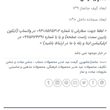
ابعاد کیف جانماز ۹*۷
ابعاد سجاده داخل ۱۰*۱۰
< لطفا جهت سفارش با شماره 09308525302 در واتساپ (آیکون
پایین سمت راست صفحه) و یا با شماره 09915924391 در
اپلیکیشن ایتا و بله با ما در ارتباط باشید) >
در انبار موجود نمی باشد
دسته:
جانماز/جامهری
,
گیفت عید غدیر
,
محصولات حجاب ، جشن عبادت و جشن
تکلیف
,
محصولات عید غدیر
,
محصولات فرهنگی
,
محصولات مذهبی و مناسبتی
,
ملزومات عبادت و نماز