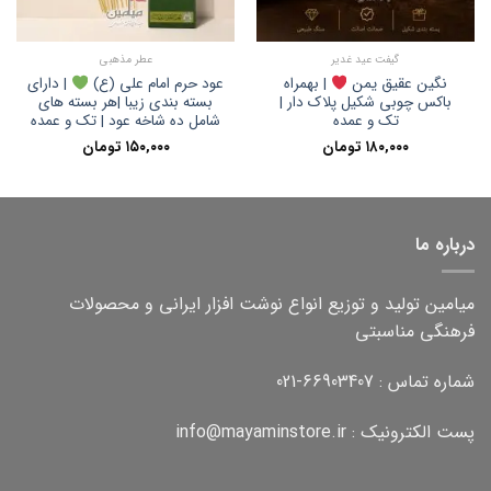
گیفت عید غدیر
عطر مذهبی
نگین عقیق یمن
| بهمراه
عود حرم امام علی (ع)
| دارای
باکس چوبی شکیل پلاک دار |
بسته بندی زیبا |هر بسته های
تک و عمده
شامل ده شاخه عود | تک و عمده
۱۸۰,۰۰۰
تومان
۱۵۰,۰۰۰
تومان
درباره ما
میامین تولید و توزیع انواع نوشت افزار ایرانی و محصولات
فرهنگی مناسبتی
شماره تماس : 66903407-021
پست الکترونیک : info@mayaminstore.ir