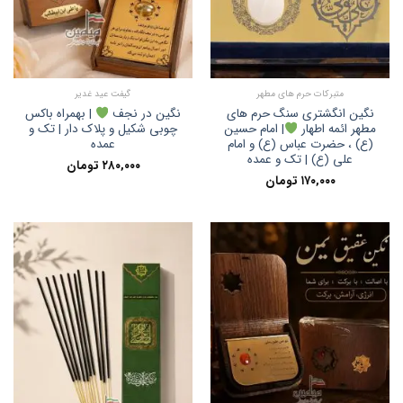
متبرکات حرم های مطهر
گیفت عید غدیر
نگین انگشتری سنگ حرم های
نگین در نجف
| بهمراه باکس
مطهر ائمه اطهار
| امام حسین
چوبی شکیل و پلاک دار | تک و
(ع) ، حضرت عباس (ع) و امام
عمده
علی (ع) | تک و عمده
۲۸۰,۰۰۰
تومان
۱۷۰,۰۰۰
تومان