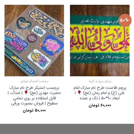
-50%
پرچم، بیرق و کتیبه
برچسب/استیکر موبایل
پرچم فلامنت طرح نام مبارک امام
برچسب استیکر طرح نام مبارک
علی (ع) و امام زمان (عج)
|
حضرت مهدی (عج)
| ضدآب |
ابعاد ۹۰*۵۰ | تک و عمده
قابل استفاده بر روی تمامی
سطوح | فروش بصورت ورقی
۶۰,۰۰۰
تومان
۵۰,۰۰۰
تومان