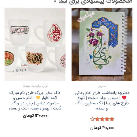
«محصولات پیشنهادی برای شما »
تحریر
لوازم چایخانه هیئت
دفترچه یادداشت طرح امام زمانی
ماگ یخی بزرگ طرح نام مبارک
| سیمی- جلد سخت | تنوع
ائمه اطهار
| امام حسین،
طرح های زیبا | تک سلفون | تک
حضرت عباس | چاپ دو رنگ
و عمده
ثابت | بهمراه جعبه | تک و عمده
۱۳۰,۰۰۰
تومان
نمره
۱۲۰,۰۰۰
تومان
4.00
از 5