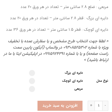
مربعی : ضلع 2.8 سانتی متر – تعداد در هر ورق 20 عدد
دایره ای بزرگ : قطر 2.8 سانتی متر – تعداد در هر ورق 20 عدد
دایره ای کوچک : قطر 1.5 سانتی متر – تعداد در هر ورق 36 عدد
< لطفا جهت انتخاب طرح مشخص و یا سفارش عمده با تخفیف
ویژه با شماره 09308525302 در واتساپ (آیکون پایین سمت
راست صفحه) و یا با شماره 09915924391 در اپلیکیشن ایتا با ما در
ارتباط باشید) >
Select pa_model
دایره ای بزرگ option for pa_model
دایره ای بزرگ
دایره ای کوچک option for pa_model
نوع مدل
دایره ای کوچک
مربعی option for pa_model
مربعی
استیکر/برچسب ژله ای موبایل طرح مهدوی | ویژه نیمه شعبان | در مدل ه
افزودن به سبد خرید