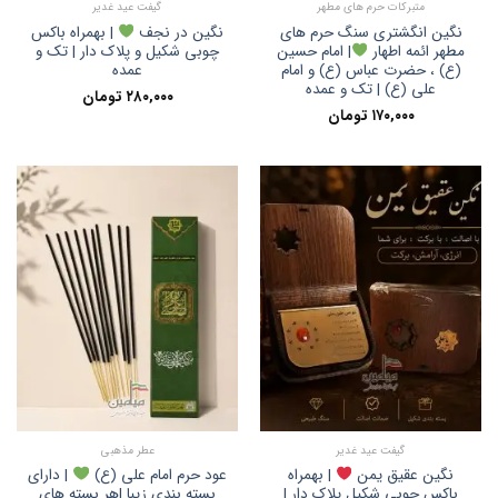
متبرکات حرم های مطهر
گیفت عید غدیر
نگین انگشتری سنگ حرم های
نگین در نجف
| بهمراه باکس
مطهر ائمه اطهار
| امام حسین
چوبی شکیل و پلاک دار | تک و
(ع) ، حضرت عباس (ع) و امام
عمده
علی (ع) | تک و عمده
۲۸۰,۰۰۰
تومان
۱۷۰,۰۰۰
تومان
گیفت عید غدیر
عطر مذهبی
نگین عقیق یمن
| بهمراه
عود حرم امام علی (ع)
| دارای
باکس چوبی شکیل پلاک دار |
بسته بندی زیبا |هر بسته های