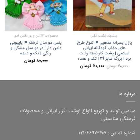
پیشنهاد شگفت انگیز
محصولات 13 آبان و روز دانش آموز
پازل پسرانه مذهبی ♥️| تنوع طرح
پنس مو مدل فرشته ♥️| پاپیونی
های جذاب کودکانه ایرانی
دامن دار | در دو مدل مشکی و
اسلامی | پشت کار تخته وایت
رنگی | تک و عمده
برد | بزرگ سایز آ۳ | تک و عمده
۸۰,۰۰۰
تومان
قیمت
قیمت
۷۰,۰۰۰
تومان
۵۰,۰۰۰
تومان
اصلی:
فعلی:
۷۰,۰۰۰ تومان
۵۰,۰۰۰ تومان.
بود.
درباره ما
میامین تولید و توزیع انواع نوشت افزار ایرانی و محصولات
فرهنگی مناسبتی
شماره تماس : 66903407-021