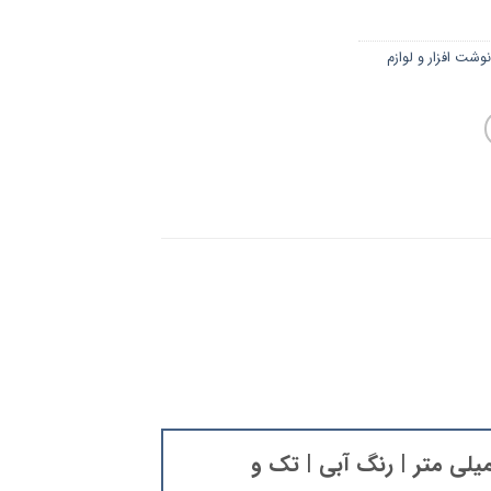
نوشت افزار و لوازم
 نفری باشید که دیدگاهی را ارسال می کنید برای “خودکار خوشنویسی کیان | قطر ۱.۶ میلی متر | رنگ آبی | تک و