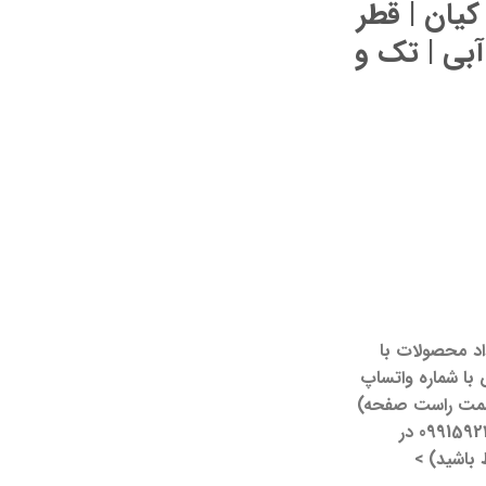
یان | قطر
 آبی | تک و
د محصولات با
با شماره واتساپ
پایین سمت راست صفحه)
در ارتباط باشید (یا با شماره 09915924391 در
ط باشید) >