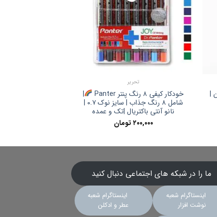
تحریر
 |
خودکار کیفی ۸ رنگ پنتر Panter
|
شامل ۸ رنگ جذاب | سایز نوک ۰.۷ |
نانو آنتی باکتریال |تک و عمده
۲۰۰,۰۰۰
تومان
ما را در شبکه های اجتماعی دنبال کنید
اینستاگرام شعبه
اینستاگرام شعبه
نوشت افزار
عطر و ادکلن