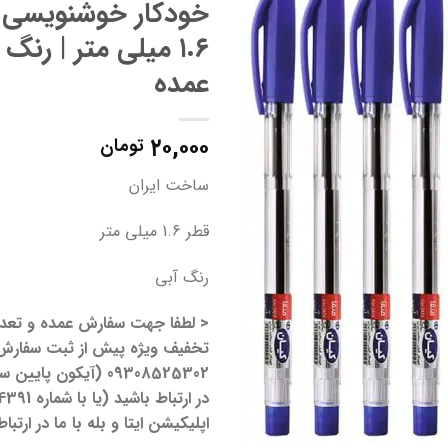
خودکار خوشنویسی ک
۱.۶ میلی متر | رنگ
عمده
۲۰,۰۰۰
تومان
ساخت ایران
قطر 1.6 میلی متر
رنگ آبی
< لطفا جهت سفارش عمده و تعدا
تخفیف ویژه پیش از ثبت سفارش 
09308525302 (آیکون 
اپلیکیشن ایتا و بله با ما در ارتبا