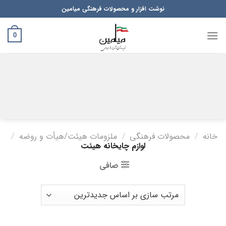
Ski
نوشت افزار و محصولات فرهنگی میامین
t
conten
0
خانه
/
محصولات فرهنگی
/
ملزومات هیئت/هیأت و روضه
/
لوازم چایخانه هیئت
صافی