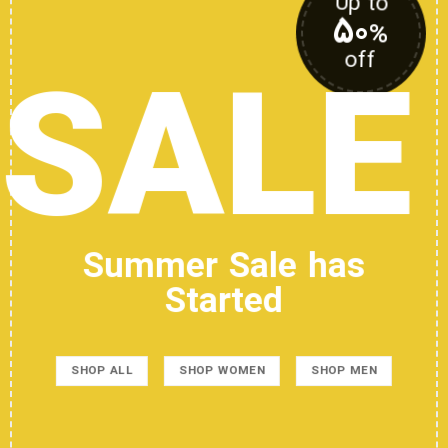
o
Up to
۵۰
%
%
SALE
off
Summer Sale has
Started
SHOP ALL
SHOP WOMEN
SHOP MEN